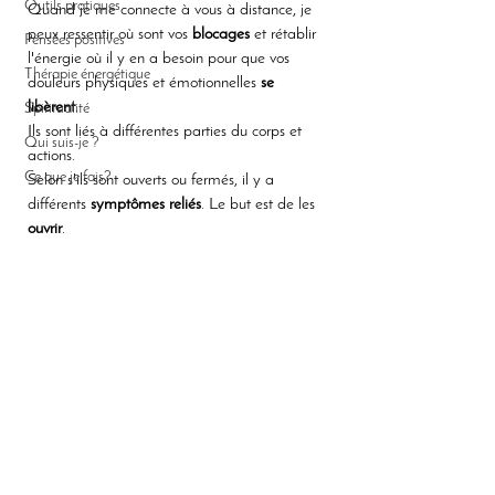
Outils pratiques
Quand je me connecte à vous à distance, je 
peux ressentir où sont vos 
blocages
 et rétablir 
Pensées positives
l'énergie où il y en a besoin pour que vos 
Thérapie énergétique
douleurs physiques et émotionnelles 
se 
libèrent
. 
Spiritualité
Ils sont liés à différentes parties du corps et 
Qui suis-je ?
actions.
Ce que je fais?
Selon s'ils sont ouverts ou fermés, il y a 
différents 
symptômes reliés
. Le but est de les 
ouvrir
. 