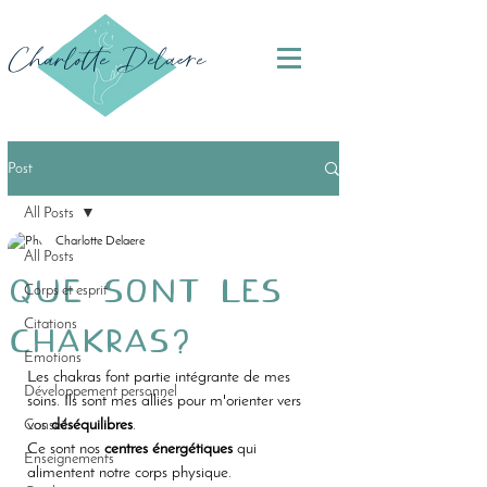
Charlotte Delaere
Post
All Posts
Charlotte Delaere
All Posts
Que sont les
Corps et esprit
Citations
chakras?
Emotions
Les chakras font partie intégrante de mes 
Développement personnel
soins. Ils sont mes alliés pour m'orienter vers 
Conseils
vos 
déséquilibres
.
Ce sont nos 
centres énergétiques 
qui 
Enseignements
alimentent notre corps physique. 