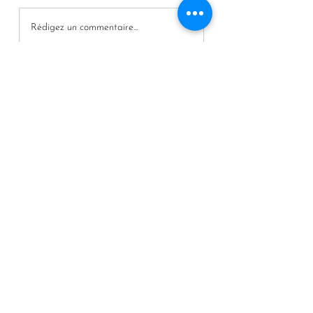
Rédigez un commentaire...
Charlotte Delaere
LIENS
QUI SUIS-JE ?
L'ENERGIE