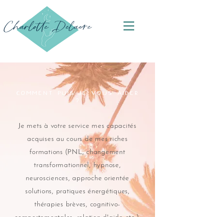
Charlotte Delaere
comment puis-je vous aider
?
Je mets à votre service mes capacités
acquises au cours de mes riches
formations (PNL, changement
transformationnel, hypnose,
neurosciences, approche orientée
solutions, pratiques énergétiques,
thérapies brèves, cognitivo-