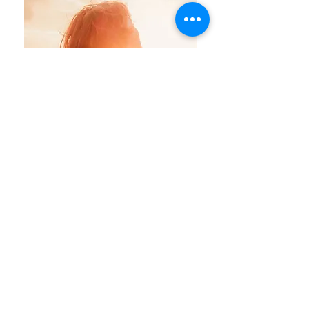
soins
énergétiques
Série de soins énergétiques ponctuels
ou réguliers (disponibles à distance),
pour enfants, adolescents et adultes
pour accompagner la libération de