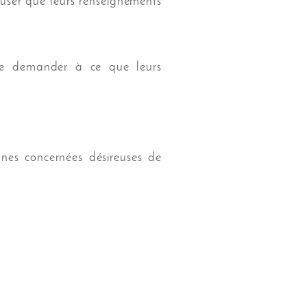
fuser que leurs renseignements
s de demander à ce que leurs
nes concernées désireuses de