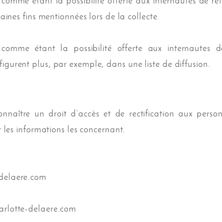
 comme étant la possibilité offerte aux internautes de re
taines fins mentionnées lors de la collecte.
d comme étant la possibilité offerte aux internaute
igurent plus, par exemple, dans une liste de diffusion.
aître un droit d’accès et de rectification aux person
er les informations les concernant.
delaere.com
rlotte-delaere.com